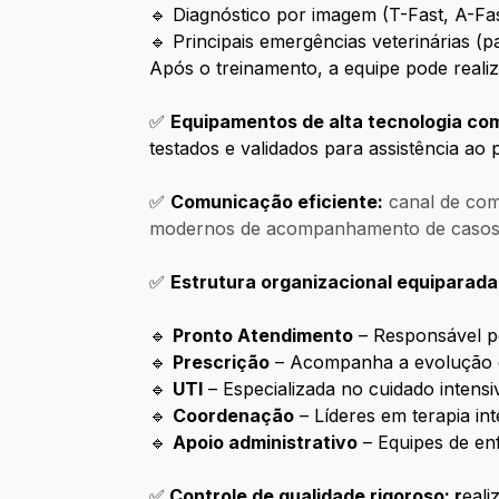
🔹 Diagnóstico por imagem (T-Fast, A-Fas
🔹 Principais emergências veterinárias (pa
Após o treinamento, a equipe pode realiz
✅
Equipamentos de alta tecnologia co
testados e validados para assistência ao p
✅
Comunicação eficiente:
canal de com
modernos de acompanhamento de casos e
✅
Estrutura organizacional equiparada
🔹
Pronto Atendimento
– Responsável pe
🔹
Prescrição
– Acompanha a evolução d
🔹
UTI
– Especializada no cuidado intensiv
🔹
Coordenação
– Líderes em terapia inte
🔹
Apoio administrativo
– Equipes de enf
✅
Controle de qualidade rigoroso: r
eali