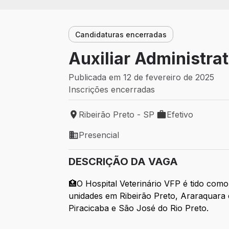
Candidaturas encerradas
Auxiliar Administrat
Publicada em 12 de fevereiro de 2025
Inscrições encerradas
Ribeirão Preto - SP
Efetivo
Local de trabalho: Ribeirão Preto - SP
Tipo de vaga: Efet
Presencial
Modelo de trabalho: Presencial
DESCRIÇÃO DA VAGA
🏥O Hospital Veterinário VFP é tido como
unidades em Ribeirão Preto, Araraquara
Piracicaba e São José do Rio Preto.